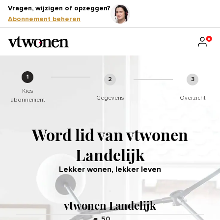
Vragen, wijzigen of opzeggen?
Abonnement beheren
1
2
3
Kies
Gegevens
Overzicht
abonnement
Word lid van vtwonen
Landelijk
Lekker wonen, lekker leven
vtwonen Landelijk is er voor fans va
Als abonnee lees je je tijdschrift(e
In oktober ontvang je een wel héél 
vtwonen Landelijk
,50