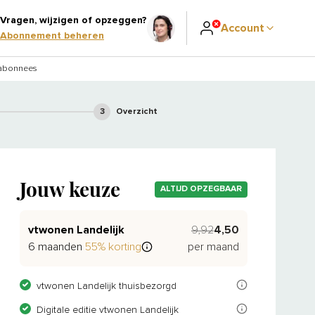
Vragen, wijzigen of opzeggen?
Account
Abonnement beheren
 abonnees
3
Overzicht
Jouw keuze
ALTIJD OPZEGBAAR
vtwonen Landelijk
9,92
4,50
6 maanden
55% korting
per maand
vtwonen Landelijk is er voor fans van alle soorten landelijke woonst
vtwonen Landelijk thuisbezorgd
Als abonnee lees je je tijdschrift(en) ook gratis op je tablet of tel
Digitale editie vtwonen Landelijk