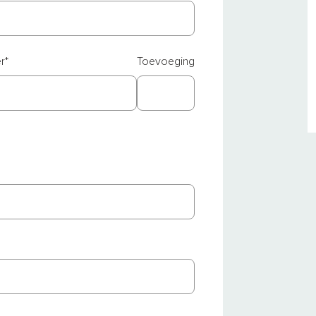
r
*
Toevoeging