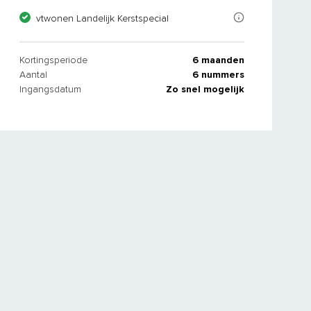
In oktober ontvang je een wel héél speciaal nummer van vtwonen Lan
vtwonen Landelijk Kerstspecial
Kortingsperiode
6 maanden
Aantal
6 nummers
Ingangsdatum
Zo snel mogelijk