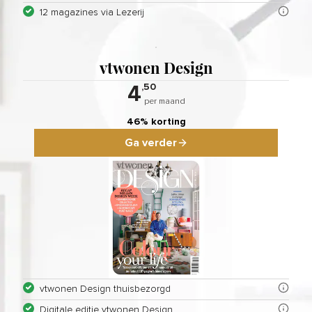
12 magazines via Lezerij
vtwonen Design verschijnt 10 keer p
Als abonnee lees je je tijdschrift(e
vtwonen Design
,50
4
per maand
46% korting
Ga verder
vtwonen Design thuisbezorgd
Digitale editie vtwonen Design