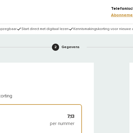
Telefonisc
Abonnemen
 opzegbaar
Start direct met digitaal lezen
Kennismakingskorting voor nieuwe
2
Gegevens
orting
7,13
per nummer