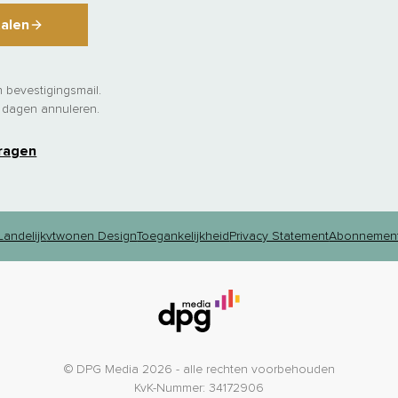
talen
 bevestigingsmail.
4 dagen annuleren.
ragen
andelijk
vtwonen Design
Toegankelijkheid
Privacy Statement
Abonnemen
© DPG Media 2026 - alle rechten voorbehouden
KvK-Nummer: 34172906