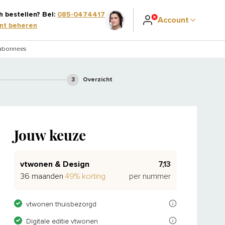
h bestellen? Bel:
085-0474417
Account
t beheren
 abonnees
3
Overzicht
Jouw keuze
vtwonen & Design
7,13
36 maanden
49% korting
per nummer
vtwonen is hét woonblad van Nederland en Vlaanderen en biedt alles 
vtwonen thuisbezorgd
Als abonnee lees je je tijdschrift(en) ook gratis op je tablet of tel
Digitale editie vtwonen