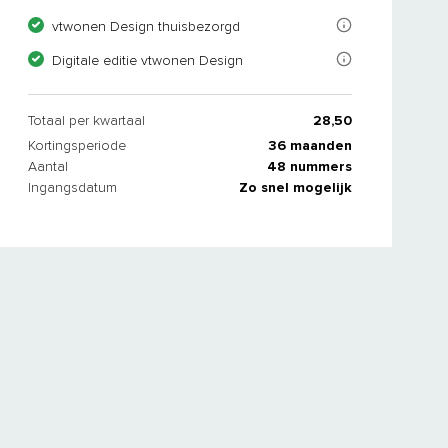
vtwonen Design verschijnt 10 keer per jaar en is hét magazine voor 
vtwonen Design thuisbezorgd
Als abonnee lees je je tijdschrift(en) ook gratis op je tablet of tel
Digitale editie vtwonen Design
Totaal per kwartaal
28,50
Kortingsperiode
36 maanden
Aantal
48 nummers
Ingangsdatum
Zo snel mogelijk