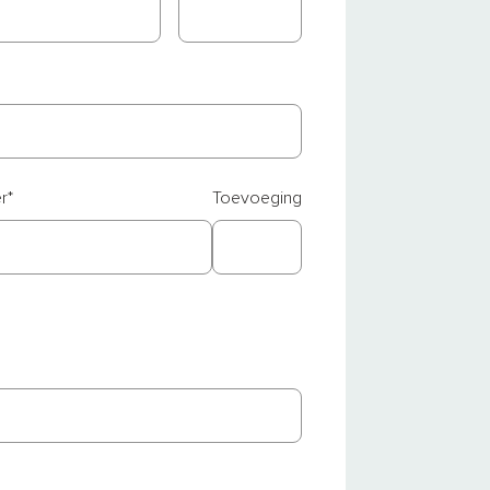
r
*
Toevoeging