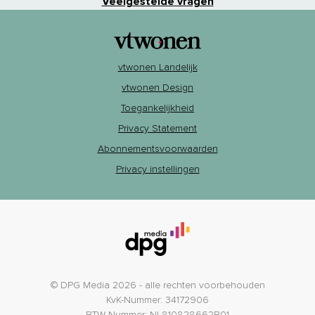
Veelgestelde vragen
vtwonen Landelijk
vtwonen Design
Toegankelijkheid
Privacy Statement
Abonnementsvoorwaarden
Privacy instellingen
© DPG Media 2026 - alle rechten voorbehouden
KvK-Nummer: 34172906